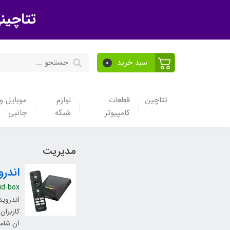
تتاچین
سبد خرید
0
تتاچین
قطعات
لوازم
موبایل و 
کامپیوتر
شبکه
جانبی
مدیریت
اندر
id-box
اندروید
کاربران
آن شامل