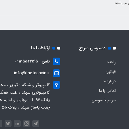
ر می‌شود.
دسترسی سریع
ارتباط با ما
تلفن : 04135541965
راهنما
قوانین
info@thetachain.ir
درباره ما
کامپیوتر و شبکه : تبریز ، مج
تماس با ما
کامپیوتری سهند ، طبقه همکف
پلاک 92 -I- موبایل و لوازم
حریم خصوصی
جنب پاساژ سهند ، پلاک 55