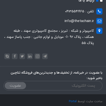
ارتباط با ما
تلفن : 04135541965
info@thetachain.ir
کامپیوتر و شبکه : تبریز ، مجتمع کامپیوتری سهند ، طبقه
همکف ، پلاک 92 -I- موبایل و لوازم جانبی : جنب پاساژ سهند ،
پلاک 55
با عضویت در خبرنامه، از تخفیف‌ها و جدیدترین‌های فروشگاه تتاچین
باخبر شوید:
عضویت
ساخت سایت توسط
Portal