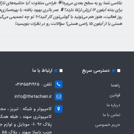
عکاسی شما رو به سطح بعدی می‌بره!🌟 طراحی متفاوت: آیا حاشیه‌های نازک‌
برای بدنه آیفون 16 ارزش ارتقا دارند؟🔋 عمر باتری بهبود یافته: با به
روز فعالیت، هنوز هم می‌تونید با گوشی‌تون کار کنید!✨ تو چه تصمیمی می‌گیری
هستی یا از آیفون 15 راضی هستی؟ سؤالاتت رو در نظرات بنویسید!
دسترسی سریع
ارتباط با ما
تلفن : 04135541965
راهنما
قوانین
info@thetachain.ir
درباره ما
کامپیوتر و شبکه : تبریز ، مج
تماس با ما
کامپیوتری سهند ، طبقه همکف
پلاک 92 -I- موبایل و لوازم
حریم خصوصی
جنب پاساژ سهند ، پلاک 55