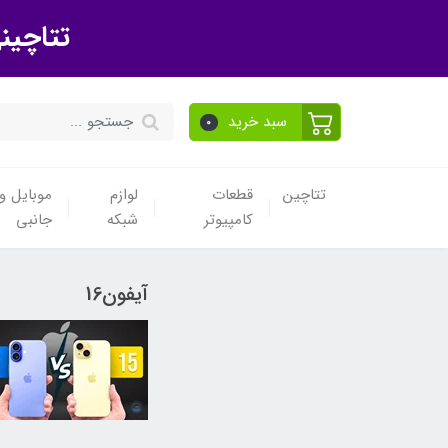
تتاچین
سبد خرید
0
تتاچین
قطعات
لوازم
موبایل و 
کامپیوتر
شبکه
جانبی
آیفون16