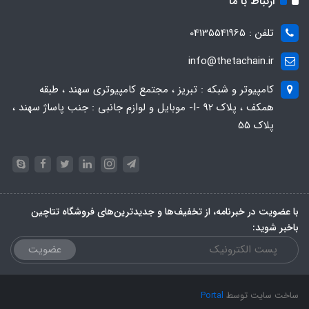
ارتباط با ما
تلفن : 04135541965
info@thetachain.ir
کامپیوتر و شبکه : تبریز ، مجتمع کامپیوتری سهند ، طبقه
همکف ، پلاک 92 -I- موبایل و لوازم جانبی : جنب پاساژ سهند ،
پلاک 55
با عضویت در خبرنامه، از تخفیف‌ها و جدیدترین‌های فروشگاه تتاچین
باخبر شوید:
عضویت
ساخت سایت توسط
Portal