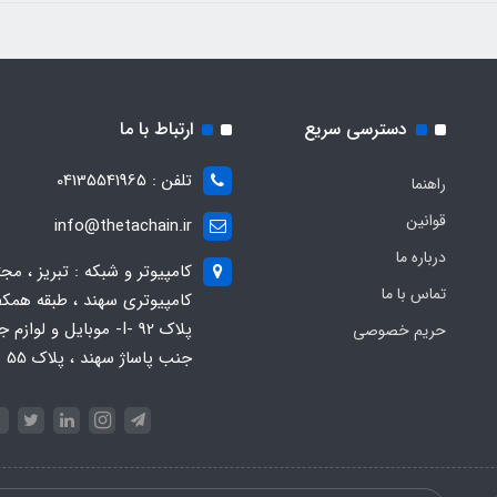
دسترسی سریع
ارتباط با ما
تلفن : 04135541965
راهنما
قوانین
info@thetachain.ir
درباره ما
کامپیوتر و شبکه : تبریز ، مج
تماس با ما
کامپیوتری سهند ، طبقه همکف
پلاک 92 -I- موبایل و لوازم
حریم خصوصی
جنب پاساژ سهند ، پلاک 55