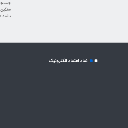
سنگین، 
باشند.autorenewthumb_upthumb_downminiarrow_drop_down
نماد اعتماد الکترونیک