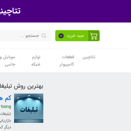
تتاچین
سبد خرید
0
تتاچین
قطعات
لوازم
موبایل و 
کامپیوتر
شبکه
جانبی
بهترین روش تبلیغ
کم ه
tising
تبلیغات
بازاریا
دیگر کس