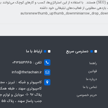
جستجو (SEO) هستند. با استفاده از این استراتژی‌ها، کسب و کارهای کوچک می‌توان
بازدهی مطلوبی از فعالیت‌های تبلیغاتی خود داشته
دسترسی سریع
ارتباط با ما
تلفن : 04135541965
راهنما
قوانین
info@thetachain.ir
درباره ما
کامپیوتر و شبکه : تبریز ، مج
تماس با ما
کامپیوتری سهند ، طبقه همکف
پلاک 92 -I- موبایل و لوازم
حریم خصوصی
جنب پاساژ سهند ، پلاک 55