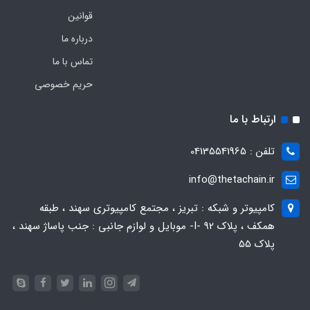
قوانین
درباره ما
تماس با ما
حریم خصوصی
ارتباط با ما
تلفن : 04135541965
info@thetachain.ir
کامپیوتر و شبکه : تبریز ، مجتمع کامپیوتری سهند ، طبقه
همکف ، پلاک 92 -I- موبایل و لوازم جانبی : جنب پاساژ سهند ،
پلاک 55