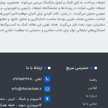
تبلیغات پرداخت به ازای کلیک و ایمیل مارکتینگ بررسی می‌شوند. همچنین، روش‌ه
تبلیغات چاپی، شرکت در رویدادها و نمایشگاه‌ها، تبلیغات رادیویی و تلویزیونی، و
عمومی معرفی می‌گردند. در پایان، نکات کلیدی برای اجرای موفقیت‌آمیز کمپین‌های
شناخت مشتری هدف، تعیین بودجه مناسب، اندازه‌گیری و تحلیل نتایج، و تطابق پی
مشتریان، مورد بحث قرار می‌گیرند. هدف نهایی این مقاله، کمک به کسب‌وکارها 
استراتژی‌های تبلیغاتی مؤثر برای جذب مشتری و دستیابی به موفقیت تجاری اس
دسترسی سریع
ارتباط با ما
تلفن : 04135541965
راهنما
قوانین
info@thetachain.ir
درباره ما
کامپیوتر و شبکه : تبریز ، مج
تماس با ما
کامپیوتری سهند ، طبقه همکف