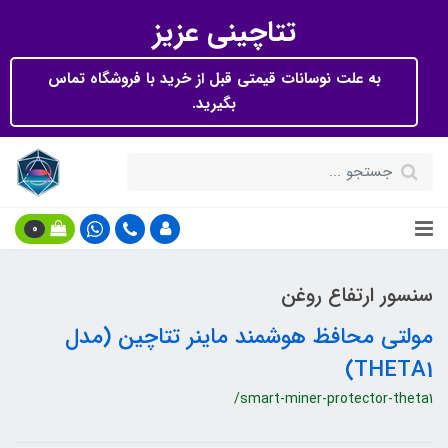
تتاچینی عزیز
به علت نوسانات قیمتی قبل از خرید با فروشگاه تماس
بگیرید.
0
سنسور ارتفاع روغن
مولتی محافظ هوشمند ماینر تتاچین (مدل
THETA1)
/smart-miner-protector-theta1