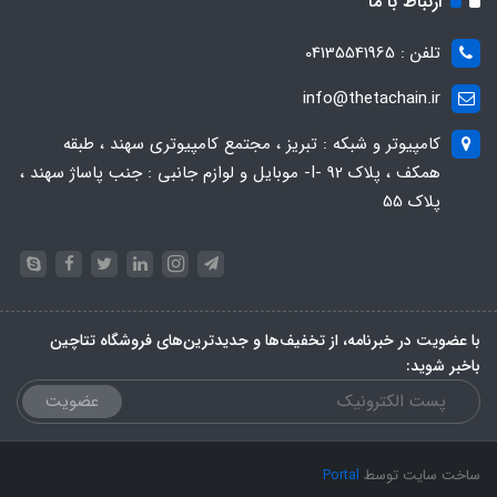
ارتباط با ما
تلفن : 04135541965
info@thetachain.ir
کامپیوتر و شبکه : تبریز ، مجتمع کامپیوتری سهند ، طبقه
همکف ، پلاک 92 -I- موبایل و لوازم جانبی : جنب پاساژ سهند ،
پلاک 55
با عضویت در خبرنامه، از تخفیف‌ها و جدیدترین‌های فروشگاه تتاچین
باخبر شوید:
عضویت
ساخت سایت توسط
Portal