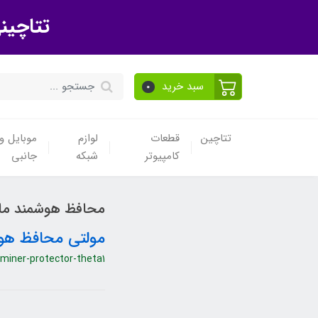
تتاچین
سبد خرید
0
تتاچین
قطعات
لوازم
موبایل و 
کامپیوتر
شبکه
جانبی
محافظ هوشمند مای
مولتی محافظ هوشمند
miner-protector-theta1