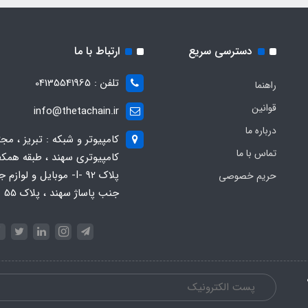
دسترسی سریع
ارتباط با ما
تلفن : 04135541965
راهنما
قوانین
info@thetachain.ir
درباره ما
کامپیوتر و شبکه : تبریز ، مج
تماس با ما
کامپیوتری سهند ، طبقه همکف
پلاک 92 -I- موبایل و لوازم
حریم خصوصی
جنب پاساژ سهند ، پلاک 55