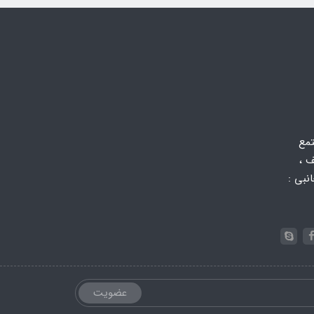
تمع
 ،
 جانبی :
عضویت