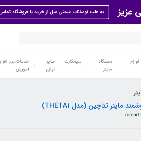
ی عزیز
به علت نوسانات قیمتی قبل از خرید با فروشگاه تماس 
لوازم
دستگاه
سیمکارت
سایر
خدمات،نرم افزار
ماینر
لوازم
آموزش
نر
 ماینر تتاچین (مدل THETA1)
/smart-