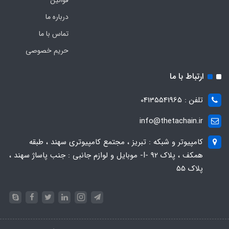
قوانین
درباره ما
تماس با ما
حریم خصوصی
ارتباط با ما
تلفن : 04135541965
info@thetachain.ir
کامپیوتر و شبکه : تبریز ، مجتمع کامپیوتری سهند ، طبقه
همکف ، پلاک 92 -I- موبایل و لوازم جانبی : جنب پاساژ سهند ،
پلاک 55