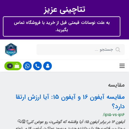
تتاچینی عزیز
به علت نوسانات قیمتی قبل از خرید با فروشگاه تماس
بگیرید.
0
مقایسه
مقایسه آیفون 16 و آیفون 15: آیا ارزش ارتقا
دارد؟
/ip15-vs-ip16
آیفون 16 در برابر آیفون 15: آیا وقتشه که گوشی‌ت رو عوض کنی؟ 🤔🔍
بروزترین فناوری‌ها: با پردازنده جدید و بهبود عملکرد، آیفون 16 می‌تونه