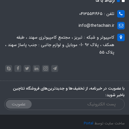
ارتباط با ما
تلفن : 04135541965
info@thetachain.ir
کامپیوتر و شبکه : تبریز ، مجتمع کامپیوتری سهند ، طبقه
همکف ، پلاک 92 -I- موبایل و لوازم جانبی : جنب پاساژ سهند ،
پلاک 55
با عضویت در خبرنامه، از تخفیف‌ها و جدیدترین‌های فروشگاه تتاچین
باخبر شوید:
عضویت
ساخت سایت توسط
Portal