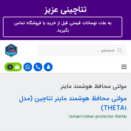
تتاچینی عزیز
به علت نوسانات قیمتی قبل از خرید با فروشگاه تماس
بگیرید.
0
مولتی محافظ هوشمند ماینر
مولتی محافظ هوشمند ماینر تتاچین (مدل
THETA1)
/smart-miner-protector-theta1