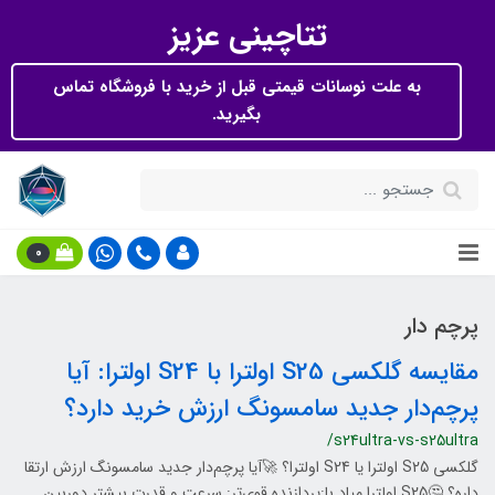
تتاچینی عزیز
به علت نوسانات قیمتی قبل از خرید با فروشگاه تماس
بگیرید.
0
پرچم دار
مقایسه گلکسی S25 اولترا با S24 اولترا: آیا
پرچم‌دار جدید سامسونگ ارزش خرید دارد؟
/s24ultra-vs-s25ultra
گلکسی S25 اولترا یا S24 اولترا؟ 🚀آیا پرچم‌دار جدید سامسونگ ارزش ارتقا
داره؟ 🤔S25 اولترا میاد با:پردازنده قوی‌تر: سرعت و قدرت بیشتر.دوربین