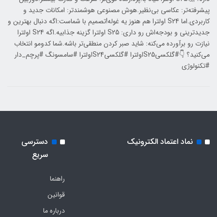
پیشرفته‌تر: عکاسی بی‌نظیر.هوش مصنوعی هوشمندتر: امکانات جدید و
کاربردی.اما S24 اولترا هم هنوز یه غوله!تصمیم با شماست:اگه دنبال بهترین و
جدیدترینی و بودجه‌اش رو داری: S25 اولترا گزینه جذابیه.اگه S24 اولترا
نیازت رو برآورده می‌کنه: شاید صبر کردن منطقی‌تر باشه.شما کدومو انتخاب
می‌کنید؟ 👇#گلکسیS25اولترا #گلکسیS24اولترا #سامسونگ #پرچم_دار
#تکنولوژی
نماد اعتماد الکترونیک
دسترسی
سریع
راهنما
قوانین
درباره ما