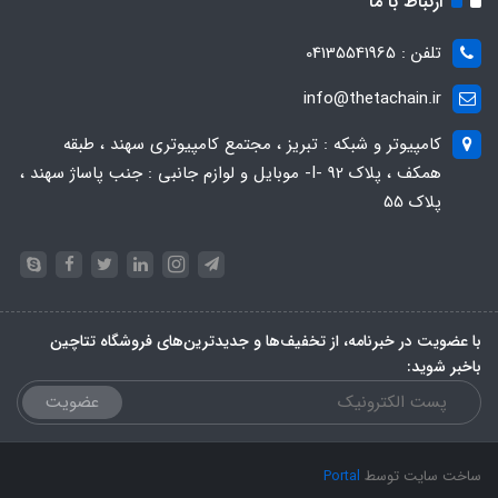
ارتباط با ما
تلفن : 04135541965
info@thetachain.ir
کامپیوتر و شبکه : تبریز ، مجتمع کامپیوتری سهند ، طبقه
همکف ، پلاک 92 -I- موبایل و لوازم جانبی : جنب پاساژ سهند ،
پلاک 55
با عضویت در خبرنامه، از تخفیف‌ها و جدیدترین‌های فروشگاه تتاچین
باخبر شوید:
عضویت
ساخت سایت توسط
Portal