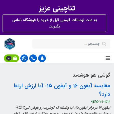
تتاچینی عزیز
به علت نوسانات قیمتی قبل از خرید با فروشگاه تماس
بگیرید.
0
گوشی هو هوشمند
مقایسه آیفون 16 و آیفون 15: آیا ارزش ارتقا
دارد؟
/ip15-vs-ip16
آیفون 16 در برابر آیفون 15: آیا وقتشه که گوشی‌ت رو عوض کنی؟ 🤔🔍
بروزترین فناوری‌ها: با پردازنده جدید و بهبود عملکرد، آیفون 16 می‌تونه