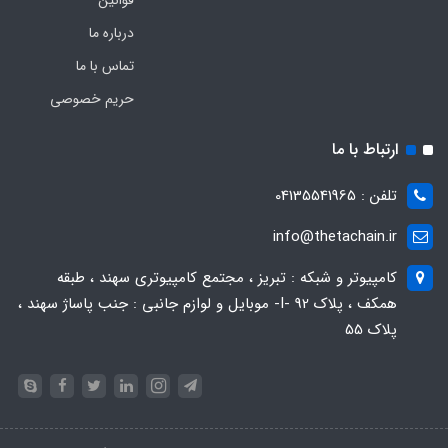
قوانین
درباره ما
تماس با ما
حریم خصوصی
ارتباط با ما
تلفن : 04135541965
info@thetachain.ir
کامپیوتر و شبکه : تبریز ، مجتمع کامپیوتری سهند ، طبقه
همکف ، پلاک 92 -I- موبایل و لوازم جانبی : جنب پاساژ سهند ،
پلاک 55