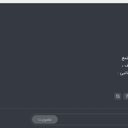
تمع
 ،
 جانبی :
عضویت