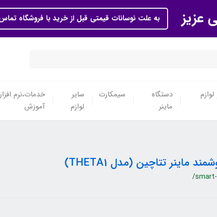
ی عزیز
به علت نوسانات قیمتی قبل از خرید با فروشگاه تماس 
لوازم
دستگاه
سیمکارت
سایر
خدمات،نرم افزار
ماینر
لوازم
آموزش
 ماینر تتاچین (مدل THETA1)
/smart-