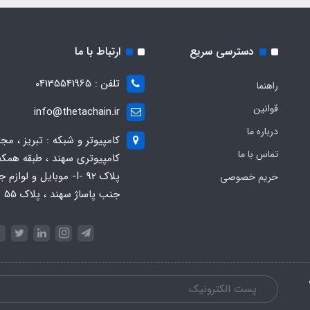
دسترسی سریع
ارتباط با ما
تلفن : 04135541965
راهنما
قوانین
info@thetachain.ir
درباره ما
کامپیوتر و شبکه : تبریز ، مج
تماس با ما
کامپیوتری سهند ، طبقه همکف
پلاک 92 -I- موبایل و لوازم
حریم خصوصی
جنب پاساژ سهند ، پلاک 55