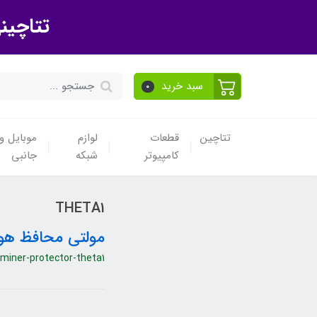
تتاچین
سبد خرید
0
تتاچین
قطعات
لوازم
موبایل و 
کامپیوتر
شبکه
جانبی
THETA1
مولتی محافظ هوشمند
miner-protector-theta1