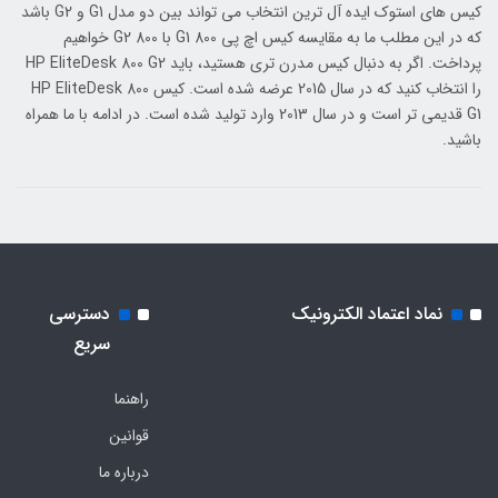
کیس های استوک ایده آل ترین انتخاب می تواند بین دو مدل G1 و G2 باشد
که در این مطلب ما به مقایسه کیس اچ پی 800 G1 با 800 G2 خواهیم
پرداخت. اگر به دنبال کیس مدرن تری هستید، باید HP EliteDesk 800 G2
را انتخاب کنید که در سال 2015 عرضه شده است. کیس HP EliteDesk 800
G1 قدیمی تر است و در سال 2013 وارد تولید شده است. در ادامه با ما همراه
باشید.
نماد اعتماد الکترونیک
دسترسی
سریع
راهنما
قوانین
درباره ما