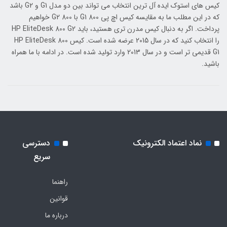
کیس های استوک ایده آل ترین انتخاب می تواند بین دو مدل G1 و G2 باشد
که در این مطلب ما به مقایسه کیس اچ پی 800 G1 با 800 G2 خواهیم
پرداخت. اگر به دنبال کیس مدرن تری هستید، باید HP EliteDesk 800 G2
را انتخاب کنید که در سال 2015 عرضه شده است. کیس HP EliteDesk 800
G1 قدیمی تر است و در سال 2013 وارد تولید شده است. در ادامه با ما همراه
باشید.
نماد اعتماد الکترونیک
دسترسی
سریع
راهنما
قوانین
درباره ما