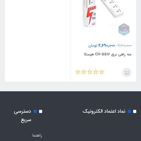
2,690,000
2,700,000
تومان
سه راهی برق CH-5516 هیسکا
نماد اعتماد الکترونیک
دسترسی
سریع
راهنما