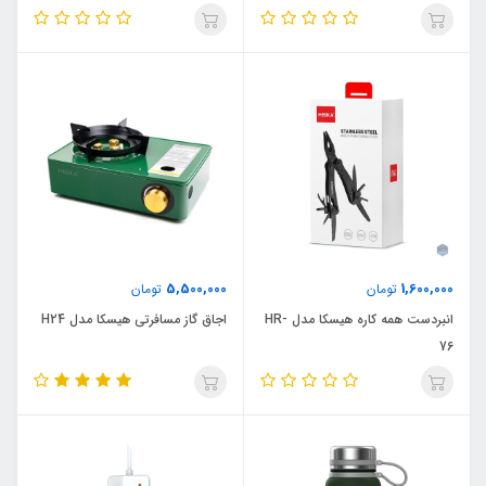
5,500,000
1,600,000
تومان
تومان
انبردست همه کاره هیسکا مدل HR-
اجاق گاز مسافرتی هیسکا مدل H24
76