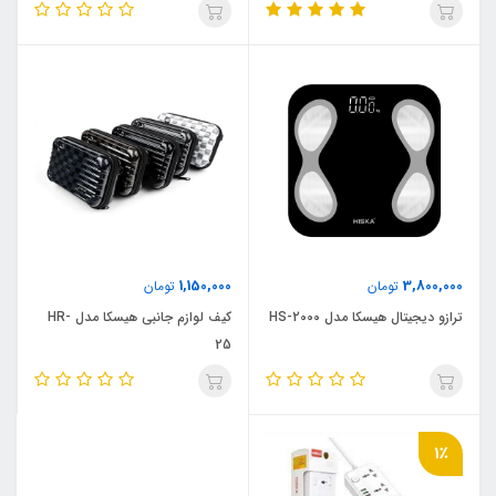
1,150,000
3,800,000
تومان
تومان
ترازو دیجیتال هیسکا مدل HS-2000
کیف لوازم جانبی هیسکا مدل HR-
25
1٪