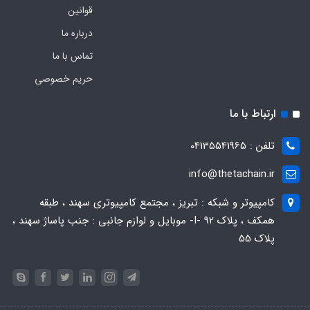
قوانین
درباره ما
تماس با ما
حریم خصوصی
ارتباط با ما
تلفن : 04135541965
info@thetachain.ir
کامپیوتر و شبکه : تبریز ، مجتمع کامپیوتری سهند ، طبقه
همکف ، پلاک 92 -I- موبایل و لوازم جانبی : جنب پاساژ سهند ،
پلاک 55