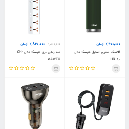
2,840,000
2,400,000
تومان
2,800,000
تومان
فلاسک سفری استیل هیسکا مدل
سه راهی برق هیسکا مدل CH-
5517EU
HR-80