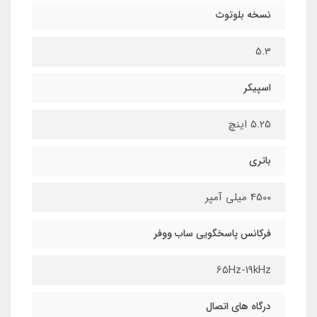
نسخه بلوتوث
5.3
اسپیکر
5.25 اینچ
باتری
4500 میلی آمپر
فرکانس پاسخگویی ساب ووفر
65Hz-19kHz
درگاه های اتصال