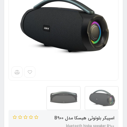
اسپیکر بلوتوثی هیسکا مدل B900
bluetooth hiska speaker B900