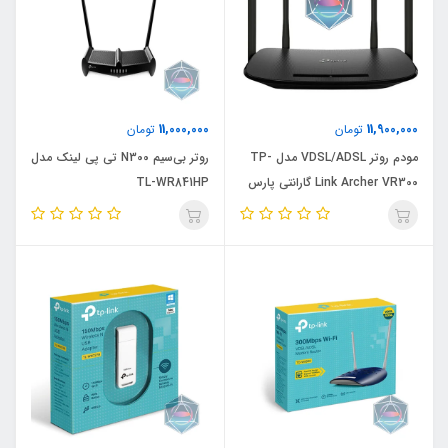
11,000,000
11,900,000
تومان
تومان
مودم روتر VDSL/ADSL مدل TP-
روتر بی‌سیم N300 تی پی لینک مدل
Link Archer VR300 گارانتی پارس
TL-WR841HP
ارتباط