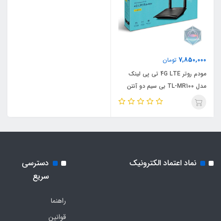
7,850,000
تومان
مودم روتر 4G LTE تی پی لینک
مدل TL-MR100 بی سیم دو آنتن
نماد اعتماد الکترونیک
دسترسی
سریع
راهنما
قوانین