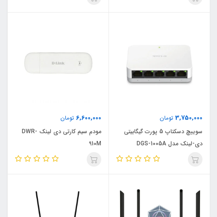
6,600,000
3,750,000
تومان
تومان
سوییچ دسکتاپ 5 پورت گیگابیتی
مودم سیم کارتی دی لینک DWR-
دی-لینک مدل DGS-1005A
910M