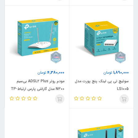
4,380,000
1,890,000
تومان
تومان
سوئیچ تی پی لینک پنج پورت مدل
مودم روتر ADSL2 Plus بی‌سیم
LS1005
N300 مدل گارانتی پارس ارتباطTP-
LINK TD-W8961N