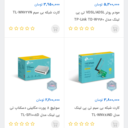
3,950,000
5,300,000
تومان
تومان
مودم روتر VDSL/ADSL تی پی
کارت شبکه بی سیم TL-WN727N
لینک مدل TP-Link TD-W9960
2,200,000
3,800,000
تومان
تومان
کارت شبکه بی سیم تی پی لینک
سوئیچ 8 پورت مگابیتی دسکتاپ تی
مدل TL-WN781ND
پی لینک مدل TL-SF1008D