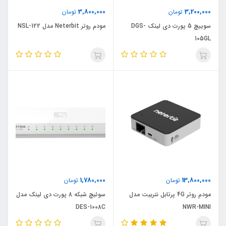
3,800,000
3,200,000
تومان
تومان
سوییچ 5 پورت دی لینک DGS-
مودم روتر Neterbit مدل NSL-122
105GL
1,780,000
13,800,000
تومان
تومان
مودم روتر 4G پرتابل نتربیت مدل
سوئیچ شبکه 8 پورت دی لینک مدل
DES-1008C
NWR-MINI