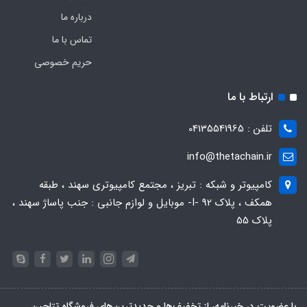
درباره ما
تماس با ما
حریم خصوصی
ارتباط با ما
تلفن : 04135541965
info@thetachain.ir
کامپیوتر و شبکه : تبریز ، مجتمع کامپیوتری سهند ، طبقه
همکف ، پلاک 92 -I- موبایل و لوازم جانبی : جنب پاساژ سهند ،
پلاک 55
با عضویت در خبرنامه، از تخفیف‌ها و جدیدترین‌های فروشگاه تتاچین