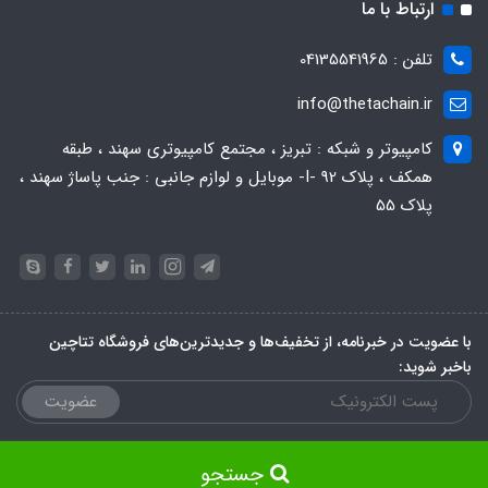
ارتباط با ما
تلفن : 04135541965
info@thetachain.ir
کامپیوتر و شبکه : تبریز ، مجتمع کامپیوتری سهند ، طبقه
همکف ، پلاک 92 -I- موبایل و لوازم جانبی : جنب پاساژ سهند ،
پلاک 55
با عضویت در خبرنامه، از تخفیف‌ها و جدیدترین‌های فروشگاه تتاچین
باخبر شوید:
عضویت
جستجو
ساخت سایت توسط
Portal