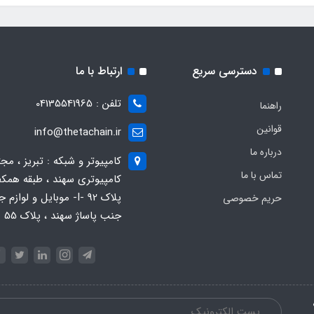
دسترسی سریع
ارتباط با ما
تلفن : 04135541965
راهنما
قوانین
info@thetachain.ir
درباره ما
کامپیوتر و شبکه : تبریز ، مج
تماس با ما
کامپیوتری سهند ، طبقه همکف
پلاک 92 -I- موبایل و لوازم
حریم خصوصی
جنب پاساژ سهند ، پلاک 55