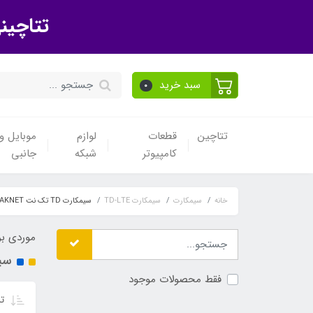
تتاچین
سبد خرید
0
تتاچین
قطعات
لوازم
موبایل و 
کامپیوتر
شبکه
جانبی
خانه
سیمکارت
سیمکارت TD-LTE
سیمکارت TD تک نت TAKNET - ایرانسل،مبین نت
موردی بر
سیمکارت TD
فقط محصولات موجود
تر