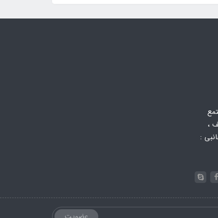
تمع
 ،
 جانبی :
عضویت