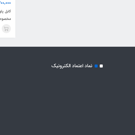
00,000
کابل پا
مخصوص ماینر 3
نماد اعتماد الکترونیک