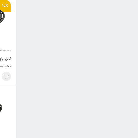
10٪
500,000
مخصوص ماینر 3*