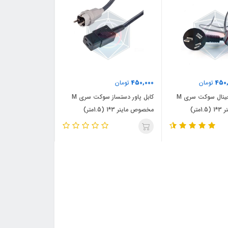
450,000
450
تومان
تومان
کابل پاور اورجینال سوکت سری M
کابل پاور دستساز سوکت سری M
تر)
مخصوص ماینر 3*1 (1.5متر)