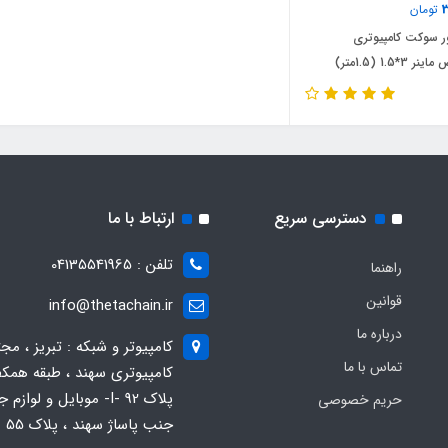
3
تومان
ور سوکت کامپیوتری
*1.5 (1.5متر)
دسترسی سریع
ارتباط با ما
تلفن : 04135541965
راهنما
قوانین
info@thetachain.ir
درباره ما
کامپیوتر و شبکه : تبریز ، مج
تماس با ما
کامپیوتری سهند ، طبقه همکف
پلاک 92 -I- موبایل و لوازم
حریم خصوصی
جنب پاساژ سهند ، پلاک 55