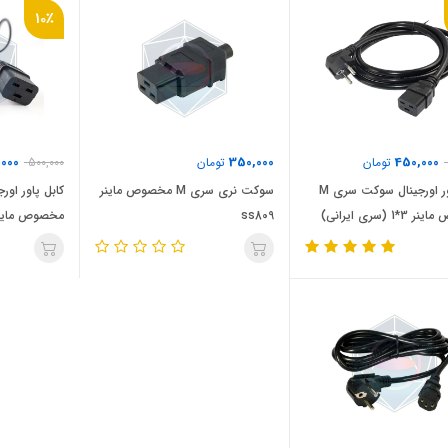
10٪
,000
350,000
450,000
تومان
تومان
500,000
کابل پاور اورجینال سوکت سری M
سوکت نری سری M مخصوص ماینر
1 (سری ایرانی)
ss809
مخصوص ماینر 3*1 (1.5م