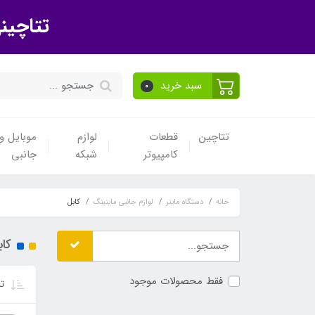
تتاچین
سبد خرید
0
تتاچین
قطعات
لوازم
موبایل و 
کامپیوتر
شبکه
جانبی
خانه
دستگاه ماینر
لوازم جانبی ماینینگ
کابل
کاب
فقط محصولات موجود
تر