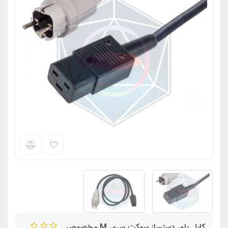
کابل پاور دستساز سوکت سری M مخصوص