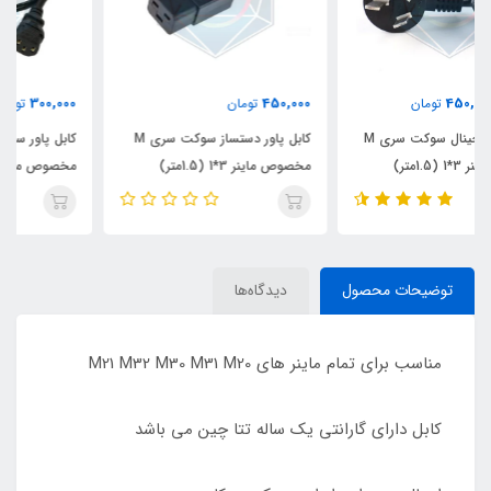
300,000
450,000
تومان
تومان
کابل پاور دستساز سوکت سری M
کابل پاور سوکت کامپیوتری
مخصوص ماینر 3*1 (1.5متر)
مخصوص ماینر 3*1.5 (1.5متر)
توضیحات محصول
دیدگاه‌ها
مناسب برای تمام ماینر های M21 M32 M30 M31 M20
کابل دارای گارانتی یک ساله تتا چین می باشد