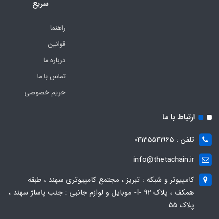
سریع
راهنما
قوانین
درباره ما
تماس با ما
حریم خصوصی
ارتباط با ما
تلفن : 04135541965
info@thetachain.ir
کامپیوتر و شبکه : تبریز ، مجتمع کامپیوتری سهند ، طبقه
همکف ، پلاک 92 -I- موبایل و لوازم جانبی : جنب پاساژ سهند ،
پلاک 55