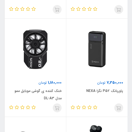
1,180,000
7,350,000
تومان
تومان
پاوربانک P52 نگزا NEXA
خنک کننده ی گوشی موبایل ممو
مدل DL-A3