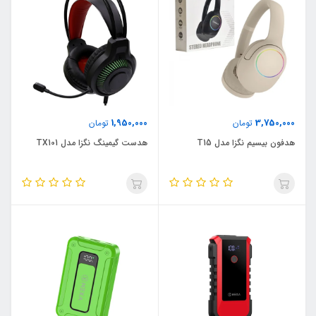
1,950,000
3,750,000
تومان
تومان
هدفون بیسیم نگزا مدل T15
هدست گیمینگ نگزا مدل TX101