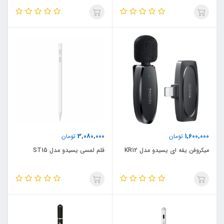
3,080,000
1,600,000
تومان
تومان
میکروفن یقه ای یسیدو مدل KR12
قلم لمسی یسیدو مدل ST15