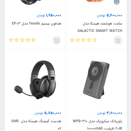
1,750,000
5,400,000
تومان
تومان
ساعت هوشمند هیسکا مدل
هدفون بیسیم Yesido مدل EP03
GALACTIC SMART WATCH
5,850,000
3,600,000
تومان
تومان
پاوربانک میکروپک مدل WPB-310
هدست گیمینگ هیسکا مدل GHR-
20W ظرفیت 10000mAh
06