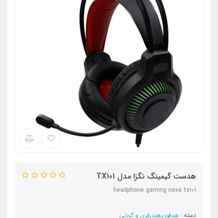
هدست گیمینگ نگزا مدل TX101
headphone gaming nexa tx101
دسته :
هدفون،هندزفری و گردنی