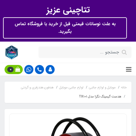
تتاچینی عزیز
به علت نوسانات قیمتی قبل از خرید با فروشگاه تماس
بگیرید.
0
خانه
موبایل و لوازم جانبی
لوازم جانبی موبایل
هدفون،هندزفری و گردنی
هدست گیمینگ نگزا مدل TX101