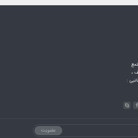
تمع
 ،
 جانبی :
عضویت