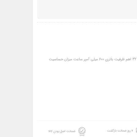
مشخصات: سایز درایور 50 میلی متر نوع اتصال AUX Bluetooth Wifi آمپدانس 32 اهم ظرفیت باتری 600 میلی آمپر ساعت میزان حساسیت
۷ روز ضمانت بازگشت
ضمانت اصل بودن کالا