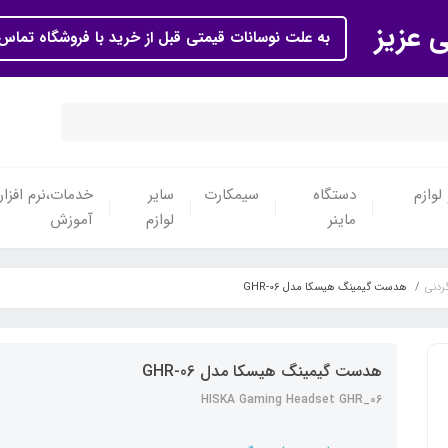
ی عزیز
به علت نوسانات قیمتی قبل از خرید با فروشگاه تماس 
لوازم
دستگاه
سیمکارت
سایر
خدمات،نرم افزار
ماینر
لوازم
آموزش
ردنی
هدست گیمینگ هیسکا مدل GHR-06
هدست گیمینگ هیسکا مدل GHR-06
HISKA Gaming Headset GHR_06