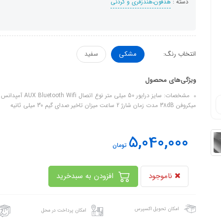
دسته :
هدفون،هندزفری و گردنی
انتخاب رنگ:
مشکی
سفید
ویژگی‌های محصول
میکروفن 38dB مدت زمان شارژ 2 ساعت میزان تاخیر صدای گیم 30 میلی ثانیه
5,040,000
تومان
ناموجود
افزودن به سبدخرید
امکان تحویل اکسپرس
امکان پرداخت در محل