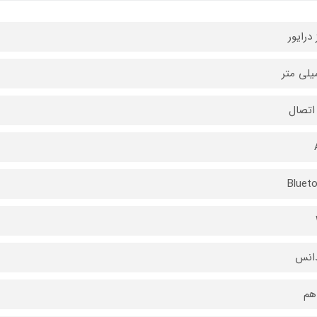
 درایور
اتصال
Bluet
دانس