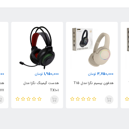
000
3,680,000
1,950,000
تومان
تومان
هدست گیمینگ نگزا مدل
هدفون بلوتوثی هیسکا مدل
هدف
69
FX-577
TX101