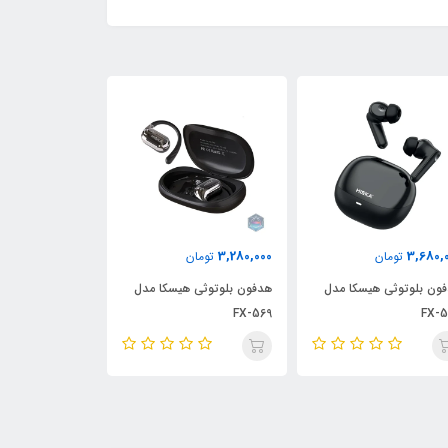
5,940,000
1,750,000
3,280,
تومان
تومان
توما
ون بلوتوثی هیسکا مدل
هدفون بیسیم Yesido مدل
FX-5
EP03
هیسکا مدل GHR-08