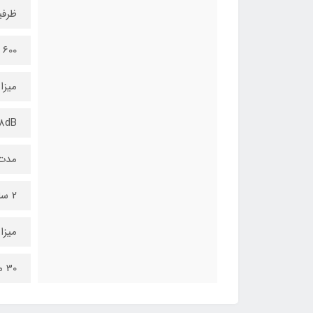
ظرفی
600 میلی آمپر ساعت
میزا
8dB
مدت 
2 ساعت
میزا
30 میلی ثانیه