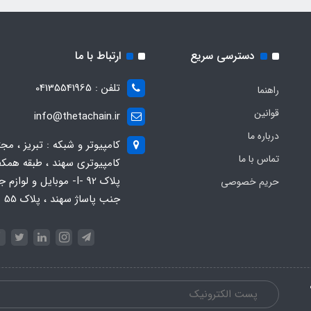
دسترسی سریع
ارتباط با ما
تلفن : 04135541965
راهنما
قوانین
info@thetachain.ir
درباره ما
کامپیوتر و شبکه : تبریز ، مج
تماس با ما
کامپیوتری سهند ، طبقه همکف
پلاک 92 -I- موبایل و لوازم
حریم خصوصی
جنب پاساژ سهند ، پلاک 55