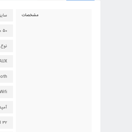
مشخصات
سایز
50 میلی متر
نوع 
AUX
ooth
Wifi
آمپ
32 اهم