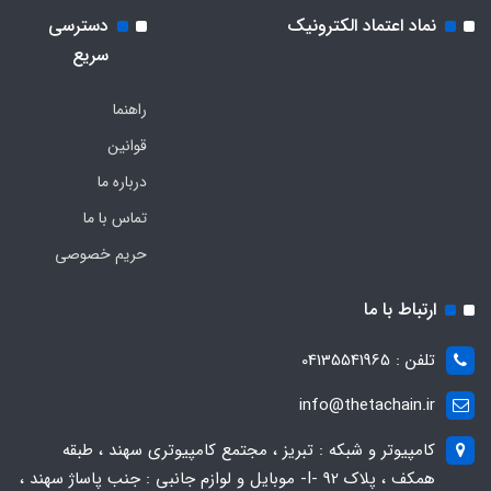
نماد اعتماد الکترونیک
دسترسی
سریع
راهنما
قوانین
درباره ما
تماس با ما
حریم خصوصی
ارتباط با ما
تلفن : 04135541965
info@thetachain.ir
کامپیوتر و شبکه : تبریز ، مجتمع کامپیوتری سهند ، طبقه
همکف ، پلاک 92 -I- موبایل و لوازم جانبی : جنب پاساژ سهند ،