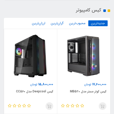
کیس کامپیوتر
جدیدترین
محبوب‌ترین
گران‌ترین
ارزان‌ترین
15,800,000
17,600,000
تومان
تومان
کیس کولر مستر مدل MB520
کیس Deepcool مدل CC560