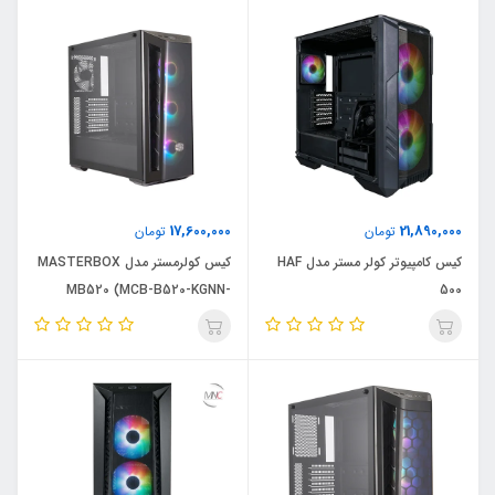
17,600,000
21,890,000
تومان
تومان
کیس کامپیوتر کولر مستر مدل HAF
کیس کولرمستر مدل MASTERBOX
MB520 (MCB-B520-KGNN-
500
RGA)