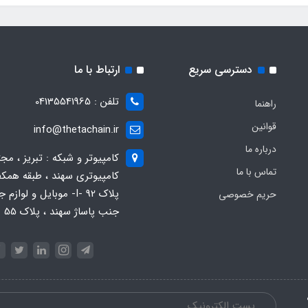
دسترسی سریع
ارتباط با ما
تلفن : 04135541965
راهنما
قوانین
info@thetachain.ir
درباره ما
کامپیوتر و شبکه : تبریز ، مج
تماس با ما
کامپیوتری سهند ، طبقه همکف
پلاک 92 -I- موبایل و لوازم
حریم خصوصی
جنب پاساژ سهند ، پلاک 55