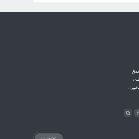
تمع
 ،
 جانبی :
عضویت