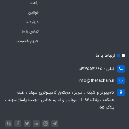
راهنما
قوانین
درباره ما
تماس با ما
حریم خصوصی
ارتباط با ما
تلفن : 04135541965
info@thetachain.ir
کامپیوتر و شبکه : تبریز ، مجتمع کامپیوتری سهند ، طبقه
همکف ، پلاک 92 -I- موبایل و لوازم جانبی : جنب پاساژ سهند ،
پلاک 55