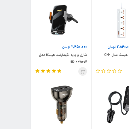
2,450,000
2,840,0
تومان
تومان
سه راهی برق هیسکا مدل CH-
شارژر و پایه نگهدارنده هیسکا مدل
HK-2356W