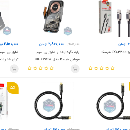
2,150,000
2,860,000
4
تومان
1,985,000
تومان
توم
هیسکا
پایه نگهدارنده و شارژر بی سیم
موبایل هیسکا مدل HK-2351W
توان 15 وات
5٪
5,000
650,000
650,000
تومان
550,000
تومان
120,000