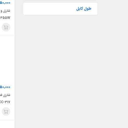
50,000
طول کابل
شارژر و
2355W
350,000
CC-317