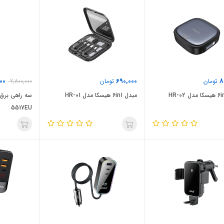
00
690,000
8
تومان
تومان
2,800,000
مبدل 6in1 هیسکا مدل HR-01
5517EU