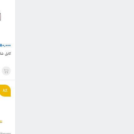
50,000
کابل شارژ LX833cc 
8٪
700,000