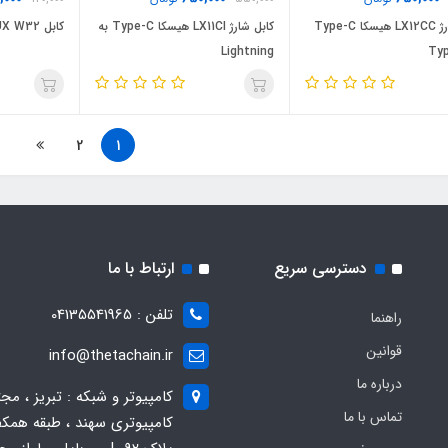
کابل شارژ LX12CC هیسکا Type-C
کابل شارژ LX11CI هیسکا Type-C به
کابل AUX W32 هیسکا
Lightning
2
1
دسترسی سریع
ارتباط با ما
تلفن : 04135541965
راهنما
قوانین
info@thetachain.ir
درباره ما
کامپیوتر و شبکه : تبریز ، مج
تماس با ما
کامپیوتری سهند ، طبقه همکف