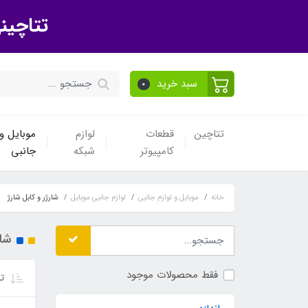
تتاچین
سبد خرید
0
تتاچین
قطعات
لوازم
موبایل و 
کامپیوتر
شبکه
جانبی
خانه
موبایل و لوازم جانبی
لوازم جانبی موبایل
شارژر و کابل شارژ
شار
فقط محصولات موجود
تر