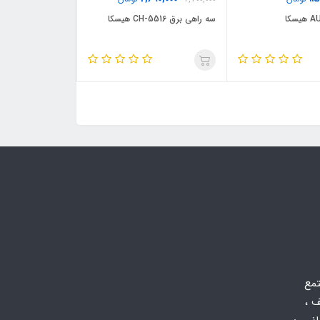
سه راهی برق CH-5516 هیسکا
تمع
 ،