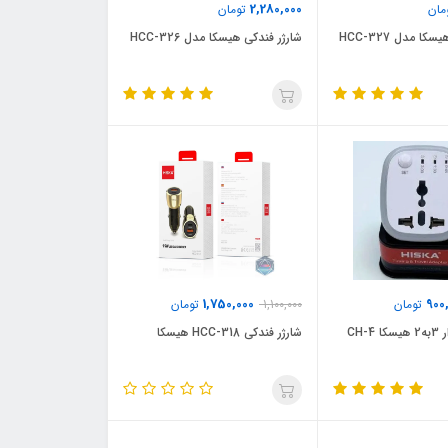
2,280,000
مان
تومان
ا مدل HCC-327
شارژر فندکی هیسکا مدل HCC-326
1,750,000
900
تومان
1,100,000
تومان
CH-
شارژر فندکی HCC-318 هیسکا