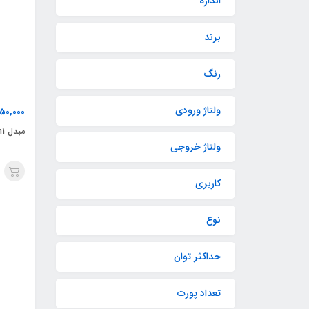
اندازه
برند
رنگ
ولتاژ ورودی
50,000
مبدل 6in1 هیسکا مدل HR-02
ولتاژ خروجی
کاربری
نوع
حداکثر توان
تعداد پورت