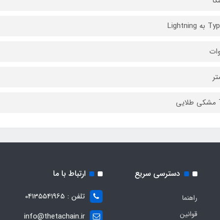
کا
Lightning
ی
دسترسی سریع
ارتباط با ما
تلفن : 04135541965
راهنما
قوانین
info@thetachain.ir