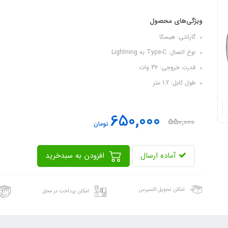
ویژگی‌های محصول
گارانتی: هیسکا
نوع اتصال: Type-C به Lightning
قدرت خروجی: 36 وات
طول کابل: 1.2 متر
650,000
550,000
تومان
آماده ارسال
افزودن به سبدخرید
امکان تحویل اکسپرس
امکان پرداخت در محل