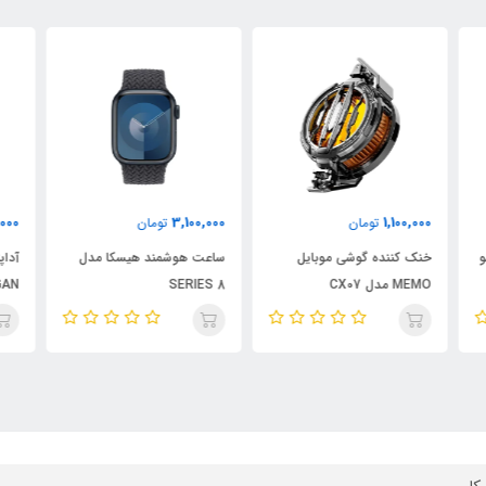
000
4,030,000
3,100,000
تومان
تومان
ساعت هوشمند هیسکا مدل
آداپتور شارژر هیسکا مدل H-
کابل شا
138GAN
SERIES 8