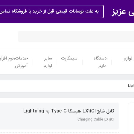
ی عزیز
به علت نوسانات قیمتی قبل از خرید با فروشگاه تماس 
لوازم
دستگاه
سیمکارت
سایر
خدمات،نرم افزار
ماینر
لوازم
آموزش
کابل شارژ LX11CI هیسکا Type-C به Lightning
Charging Cable LX11CI