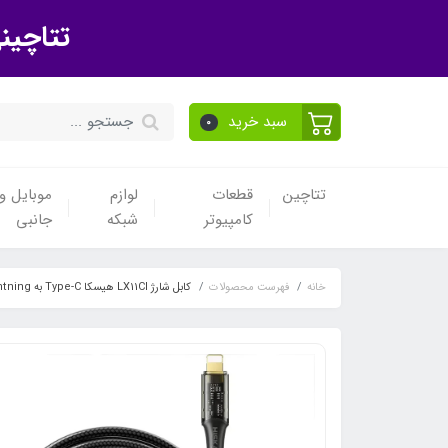
تتاچین
سبد خرید
0
تتاچین
قطعات
لوازم
موبایل و 
کامپیوتر
شبکه
جانبی
خانه
فهرست محصولات
کابل شارژ LX11CI هیسکا Type-C به Lightning