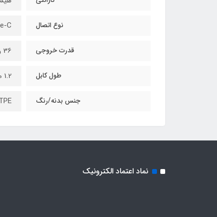
هیس
نوع اتصال
Type-C به 
قدرت خروجی
36 وات
طول کابل
1.2 متر
جنس بدنه/رنگ
TPE مشکی طلای
نماد اعتماد الکترونیک