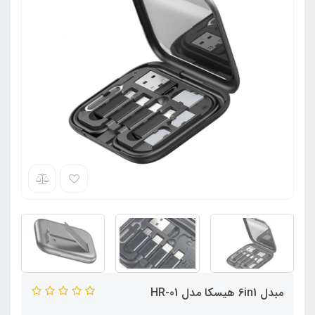
مبدل 6in1 هیسکا مدل HR-01