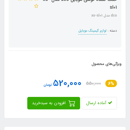
sl01
dco مدل xo-sl01
دسته :
لوازم گیمینگ موبایل
ویژگی‌های محصول
520,000
550,000
6%
تومان
آماده ارسال
افزودن به سبدخرید