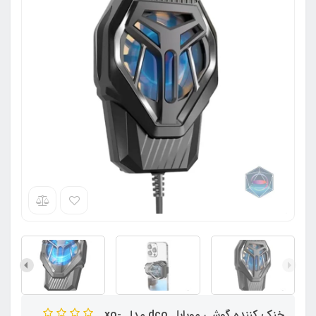
خنک کننده گوشی موبایل dco مدل xo-