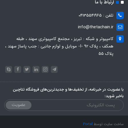
ارتباط با ما
تلفن : 04135541965
info@thetachain.ir
کامپیوتر و شبکه : تبریز ، مجتمع کامپیوتری سهند ، طبقه
همکف ، پلاک 92 -I- موبایل و لوازم جانبی : جنب پاساژ سهند ،
پلاک 55
با عضویت در خبرنامه، از تخفیف‌ها و جدیدترین‌های فروشگاه تتاچین
باخبر شوید:
عضویت
ساخت سایت توسط
Portal