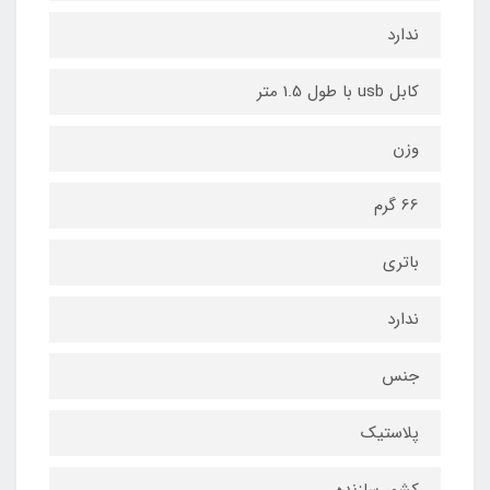
ندارد
کابل usb با طول 1.5 متر
وزن
66 گرم
باتری
ندارد
جنس
پلاستیک
کشور سازنده