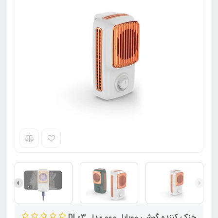
خنک کننده گوشی موبایل ممو مدل DL03