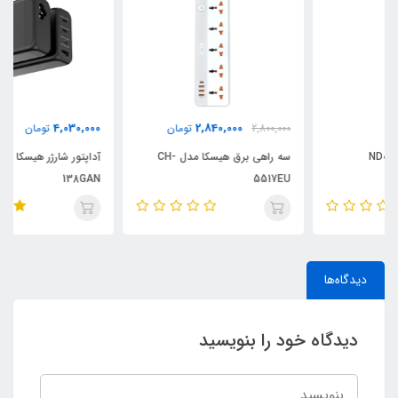
4,030,000
2,840,000
2,800,000
تومان
تومان
سه راهی برق هیسکا مدل CH-
آداپتور شارژر هیسکا مدل H-
138GAN
5517EU
دیدگاه‌ها
دیدگاه خود را بنویسید