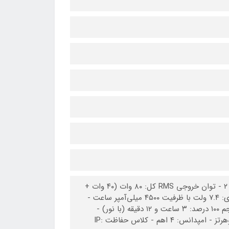
نسخه بلوتوث: V۵.۳ - اندازه ساب‌ووفر: ۵.۲۵ اینچ - اندازه توییتر: ۲.۷۵ اینچ * ۲ - توان خروجی RMS کل: ۸۰ وات (۴۰ وات +
۲۰ وات * ۲) - حداکثر توان خروجی پیک: ۱۶۰ وات (۸۰ وات + ۴۰ وات * ۲) باتری: ۷.۴ ولت با ظرفیت ۴۵۰۰ میلی‌آمپر ساعت -
زمان پخش با حجم ۵۰ درصد: ۷ ساعت و ۳۰ دقیقه (با نور) - زمان پخش با حجم ۱۰۰ درصد: ۳ ساعت و ۱۲ دقیقه (با نور) -
نسبت سیگنال به نویز: بیش از ۸۰ دسی‌بل - پاسخ فرکانسی: ۷۰ هرتز تا ۲۰ کیلوهرتز - امپدانس: ۴ اهم - کلاس حفاظت IP: