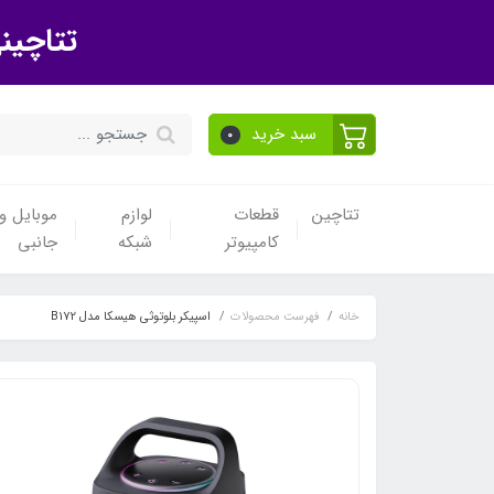
تتاچین
سبد خرید
0
تتاچین
قطعات
لوازم
موبایل و 
کامپیوتر
شبکه
جانبی
خانه
فهرست محصولات
اسپیکر بلوتوثی هیسکا مدل B172