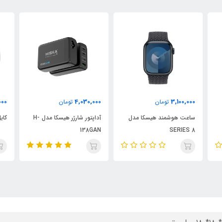
450,000
4,030,000
تومان
تومان
دل
آداپتور شارژر هیسکا مدل H-
کابل شارژ LX833cc هیسکا
138GAN