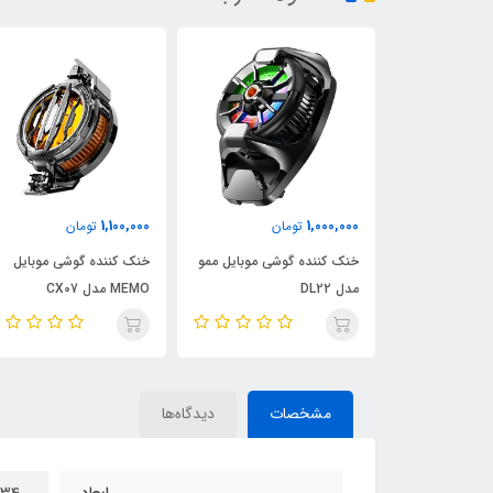
3,100,000
1,100,000
ومان
تومان
تومان
گوشی موبایل ممو
خنک کننده گوشی موبایل
ساعت هوشمند هیسکا م
MEMO مدل CX07
SERIES 8
مشخصات
دیدگاه‌ها
ابعاد