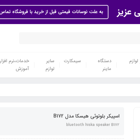
ی عزیز
به علت نوسانات قیمتی قبل از خرید با فروشگاه تماس 
لوازم
دستگاه
سیمکارت
سایر
خدمات،نرم افزار
ماینر
لوازم
آموزش
اسپیکر بلوتوثی هیسکا مدل B172
bluetooth hiska speaker B172