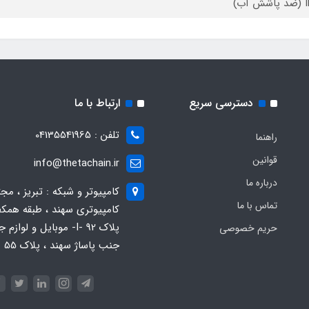
آب)
دسترسی سریع
ارتباط با ما
تلفن : 04135541965
راهنما
قوانین
info@thetachain.ir
درباره ما
کامپیوتر و شبکه : تبریز ، مج
تماس با ما
کامپیوتری سهند ، طبقه همکف
پلاک 92 -I- موبایل و لوازم
حریم خصوصی
جنب پاساژ سهند ، پلاک 55