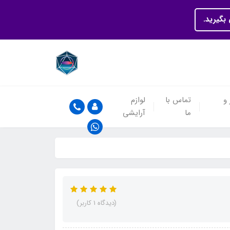
بگیرید.
 و
تماس با
لوازم
ما
آرایشی
(دیدگاه 1 کاربر)