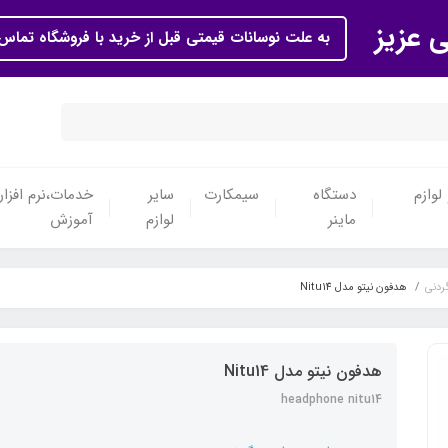
ی عزیز
به علت نوسانات قیمتی قبل از خرید با فروشگاه تماس 
لوازم
دستگاه
سیمکارت
سایر
خدمات،نرم افزار
ماینر
لوازم
آموزش
ردنی
هدفون نیتو مدل Nitu14
هدفون نیتو مدل Nitu14
headphone nitu14