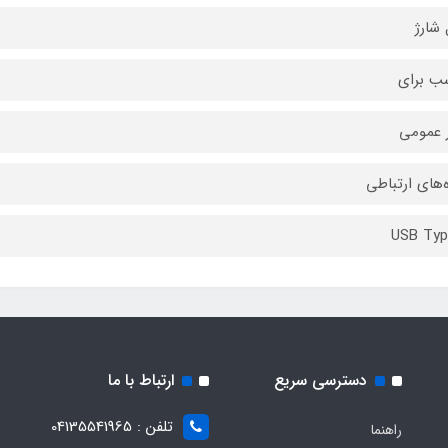
 شارژ
ب برای
ر عمومی
ه‌های ارتباطی
USB Typ
دسترسی سریع
ارتباط با ما
تلفن : 04135541965
راهنما