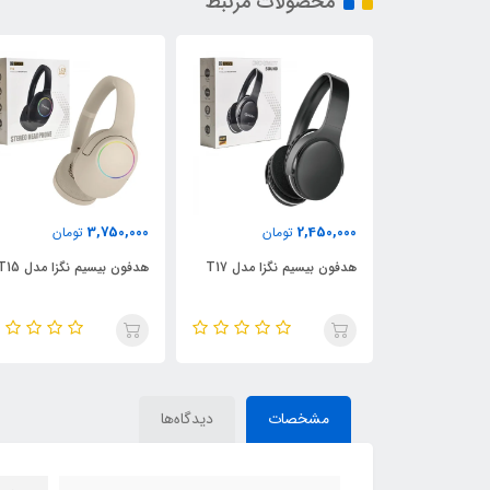
محصولات مرتبط
1,950,000
3,750,000
مان
تومان
تومان
زا مدل T17
هدفون بیسیم نگزا مدل T15
هدست گیمینگ نگزا مدل
TX101
مشخصات
دیدگاه‌ها