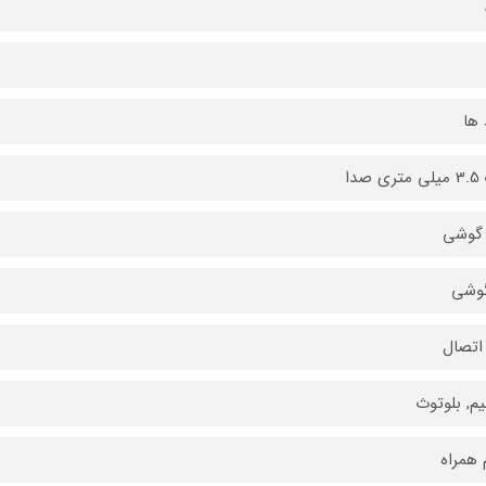
 ها
 صدا
 گوشی
گوشی
اتصال
یم, بلوتوث
م همراه