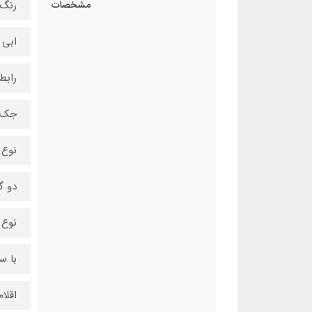
مشخصات
رنگ
ابی
رابط
جک 3.5 میلی متری
نوع
دو 
نوع 
با س
اقلا