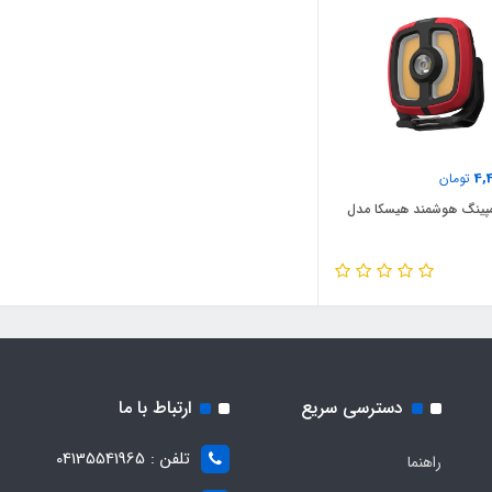
4,
تومان
مپینگ هوشمند هیسکا مدل
دسترسی سریع
ارتباط با ما
تلفن : 04135541965
راهنما