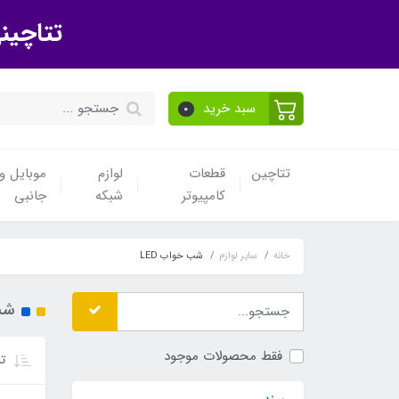
تتاچین
سبد خرید
0
تتاچین
قطعات
لوازم
موبایل و 
کامپیوتر
شبکه
جانبی
خانه
سایر لوازم
شب خواب LED
شب 
فقط محصولات موجود
تر