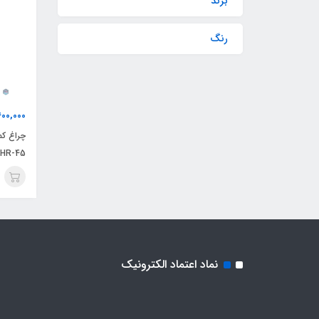
برند
رنگ
400,000
چراغ ک
HR-45
نماد اعتماد الکترونیک