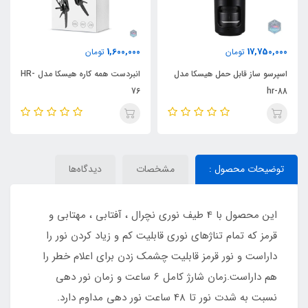
5,500,000
1,600,000
تومان
تومان
 هیسکا مدل
انبردست همه کاره هیسکا مدل HR-
اجاق گاز مسافرتی هیسکا مدل
76
توضیحات محصول :
مشخصات
دیدگاه‌ها
این محصول با 4 طیف نوری نچرال ، آفتابی ، مهتابی و
قرمز که تمام تناژهای نوری قابلیت کم و زیاد کردن نور را
داراست و نور قرمز قابلیت چشمک زدن برای اعلام خطر را
هم داراست.زمان شارژ کامل 6 ساعت و زمان نور دهی
نسبت به شدت نور تا 48 ساعت نور دهی مداوم دارد.