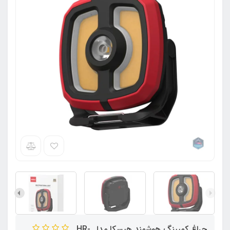
چراغ کمپینگ هوشمند هیسکا مدل HR-