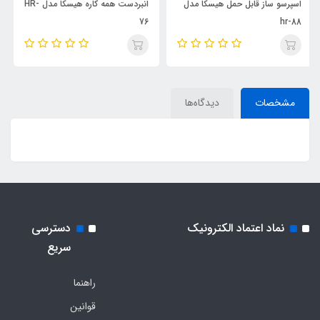
کا مدل
انبردست همه کاره هیسکا مدل HR-
پایه نگهدارنده گوشی موبایل 
76
مدل HK-2109
مشخصات
دیدگاه‌ها
نماد اعتماد الکترونیک
دسترسی
سریع
راهنما
قوانین