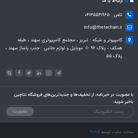
ارتباط با ما
تلفن : 04135541965
info@thetachain.ir
کامپیوتر و شبکه : تبریز ، مجتمع کامپیوتری سهند ، طبقه
همکف ، پلاک 92 -I- موبایل و لوازم جانبی : جنب پاساژ سهند ،
پلاک 55
با عضویت در خبرنامه، از تخفیف‌ها و جدیدترین‌های فروشگاه تتاچین
باخبر شوید:
عضویت
ساخت سایت توسط
Portal