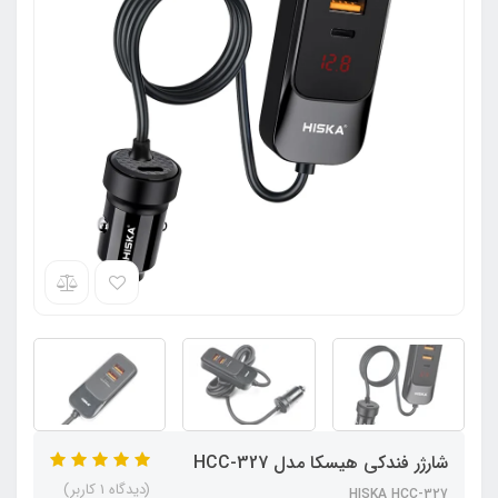
شارژر فندکی هیسکا مدل HCC-327
(دیدگاه 1 کاربر)
HISKA HCC-327