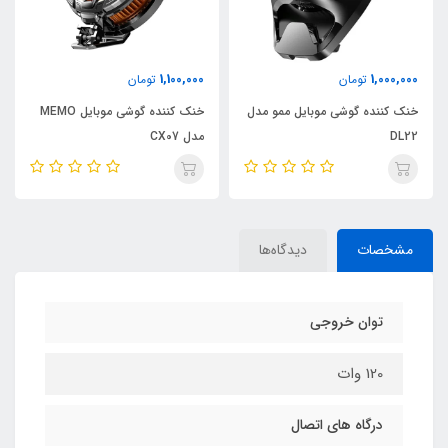
3,100,000
1,100,000
تومان
تومان
ل ممو مدل
خنک کننده گوشی موبایل MEMO
ساعت هوشمند هیسکا مدل
مدل CX07
SERIES 8
مشخصات
دیدگاه‌ها
توان خروجی
120 وات
درگاه های اتصال