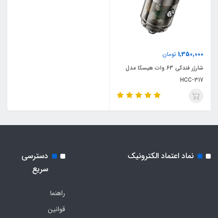
1,350,000
تومان
شارژر فندکی 63 وات هیسکا مدل
HCC-317
نماد اعتماد الکترونیک
دسترسی
سریع
راهنما
قوانین