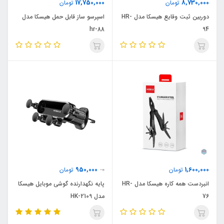
17,750,000
8,730,000
تومان
تومان
دوربین ثبت وقایع هیسکا مدل HR-
اسپرسو ساز قابل حمل هیسکا مدل
hr-88
94
950,000
1,600,000
تومان
0
تومان
انبردست همه کاره هیسکا مدل HR-
پایه نگهدارنده گوشی موبایل هیسکا
76
مدل HK-2109