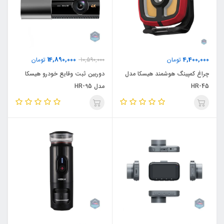
14,890,000
4,400,000
تومان
10,590,000
تومان
چراغ کمپینگ هوشمند هیسکا مدل
دوربین ثبت وقایع خودرو هیسکا
HR-45
مدل HR-95