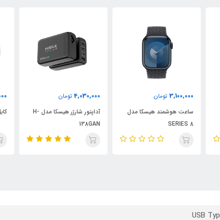
000
450,000
4,030,000
تومان
تومان
آداپتور شارژر هیسکا مدل H-
کابل شارژ LX833cc هیسکا
138GAN
10 توان 15 وات
USB Typ