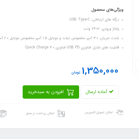
ویژگی‌های محصول
درگاه های ارتباطی: USB Type-C
ولتاژ ورودی: ۱۲-۲۴ ولت
شدت جریان: ۳.۰ آمپر مخصوص تبلت و موبایل ۱.۵ آمپر مخصوص موبایل ۲.۰ آمپر مخصوص تبلت و موبایل
قابلیت های شارژر: فناوری USB PD فناوری Quick Charge ۳.۰
1,350,000
تومان
آماده ارسال
افزودن به سبدخرید
امکان تحویل اکسپرس
امکان پرداخت در محل