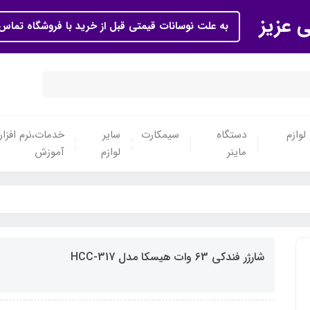
ی عزیز
به علت نوسانات قیمتی قبل از خرید با فروشگاه تماس 
لوازم
دستگاه
سیمکارت
سایر
خدمات،نرم افزار
ماینر
لوازم
آموزش
شارژر فندکی 63 وات هیسکا مدل HCC-317