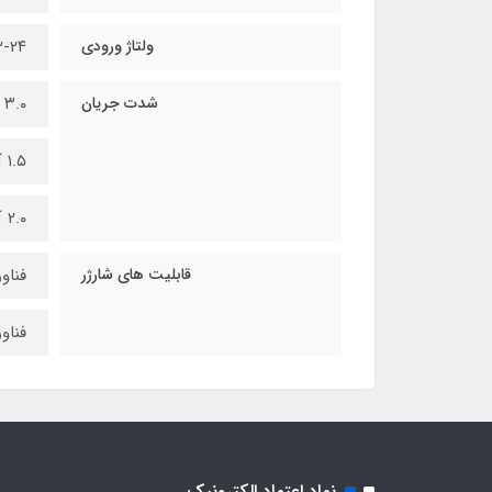
ولتاژ ورودی
۱۲-۲۴ و
شدت جریان
۳.۰ آمپر مخصوص تبلت و موبایل
۱.۵ آمپر مخصوص موبایل
۲.۰ آمپر مخصوص تبلت و موبایل
قابلیت های شارژر
فناوری 
فناوری ge ۳.۰
نماد اعتماد الکترونیک