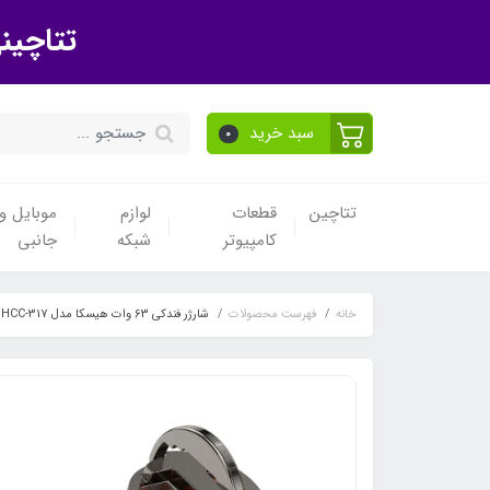
تتاچین
سبد خرید
0
تتاچین
قطعات
لوازم
موبایل و 
کامپیوتر
شبکه
جانبی
خانه
فهرست محصولات
شارژر فندکی 63 وات هیسکا مدل HCC-317