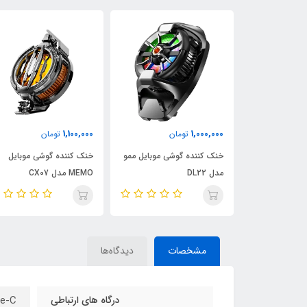
3,100,000
1,100,000
ان
تومان
تومان
شی موبایل ممو
خنک کننده گوشی موبایل
ساعت هوشمند هیسکا مدل
MEMO مدل CX07
SERIES 8
مشخصات
دیدگاه‌ها
درگاه های ارتباطی
e-C