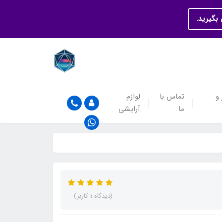
بگیرید.
 و
تماس با
لوازم
ما
آرایشی
(دیدگاه 1 کاربر)