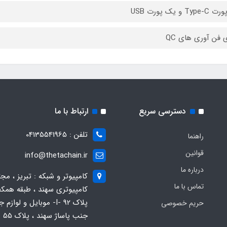
Ty و یک پورت USB
ی فن آوری های QC
دسترسی سریع
ارتباط با ما
تلفن : 04135541965
راهنما
قوانین
info@thetachain.ir
درباره ما
کامپیوتر و شبکه : تبریز ، مج
تماس با ما
کامپیوتری سهند ، طبقه همکف
پلاک 92 -I- موبایل و لوازم
حریم خصوصی
جنب پاساژ سهند ، پلاک 55