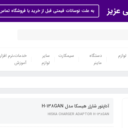
ی عزیز
به علت نوسانات قیمتی قبل از خرید با فروشگاه تماس 
لوازم
دستگاه
سیمکارت
سایر
خدمات،نرم افزار
ماینر
لوازم
آموزش
آداپتور شارژر هیسکا مدل H-138GAN
HISKA CHARGER ADAPTOR H-138GAN