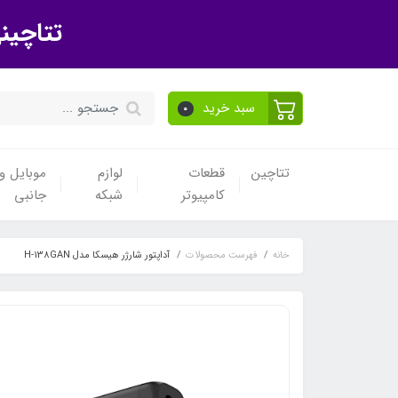
تتاچین
سبد خرید
0
تتاچین
قطعات
لوازم
موبایل و 
کامپیوتر
شبکه
جانبی
خانه
فهرست محصولات
آداپتور شارژر هیسکا مدل H-138GAN