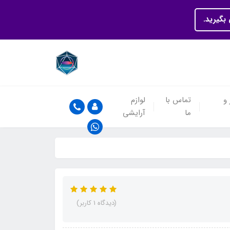
بگیرید.
 و
تماس با
لوازم
ما
آرایشی
(دیدگاه 1 کاربر)