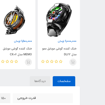
3,100,000
1,100,000
تومان
تومان
تومان
 گوشی موبایل ممو
خنک کننده گوشی موبایل
ساعت هوشمند هیسکا م
MEMO مدل CX07
SERIES 8
مشخصات
دیدگاه‌ها
قدرت خروجی
150 وات