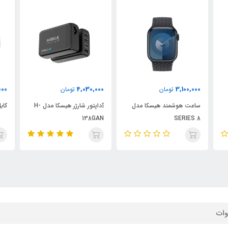
450,000
4,030,000
تومان
تومان
دل
آداپتور شارژر هیسکا مدل H-
کابل شارژ LX833cc هیسکا
138GAN