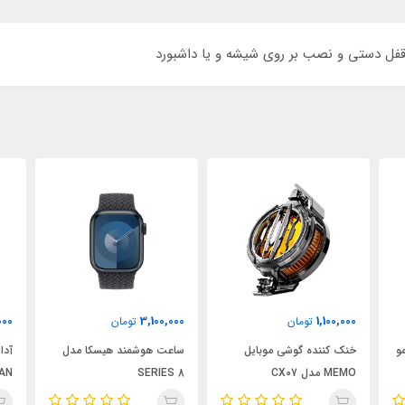
ت قفل دستی و نصب بر روی شیشه و یا داشبورد
4,030,000
3,100,000
تومان
تومان
موبایل
ساعت هوشمند هیسکا مدل
آداپتور شارژر هیسکا مدل H-
138GAN
SERIES 8