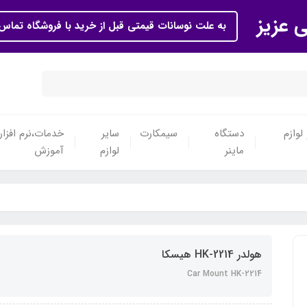
ی عزیز
به علت نوسانات قیمتی قبل از خرید با فروشگاه تماس 
لوازم
دستگاه
سیمکارت
سایر
خدمات،نرم افزار
ماینر
لوازم
آموزش
هولدر HK-2214 هیسکا
Car Mount HK-2214