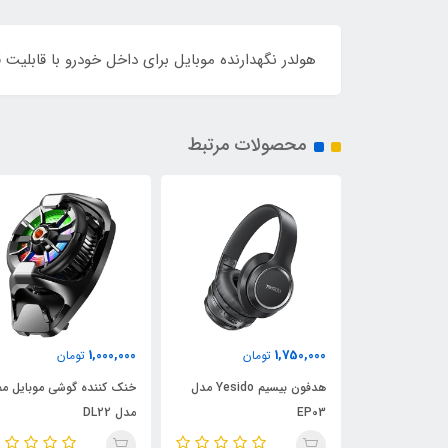
هولدر نگهدارنده موبایل برای داخل خودرو با قابلی
محصولات مرتبط
1,100,000
1,000,000
1,750,
تومان
تومان
تومان
هدفون بیسیم Yesido مدل
خنک کننده گوشی موبایل ممو
خنک کننده گوشی 
E
مدل DL22
MEMO مدل CX07