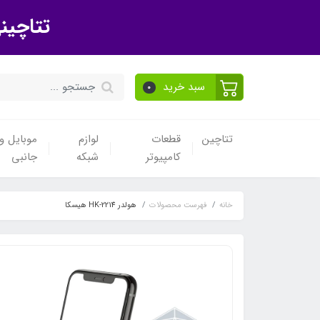
تتاچین
سبد خرید
0
تتاچین
قطعات
لوازم
موبایل و 
کامپیوتر
شبکه
جانبی
خانه
فهرست محصولات
هولدر HK-2214 هیسکا