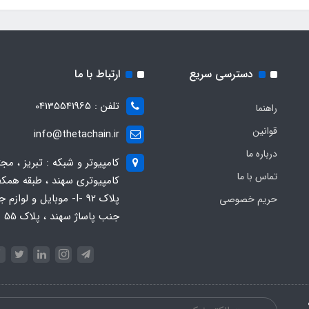
دسترسی سریع
ارتباط با ما
تلفن : 04135541965
راهنما
قوانین
info@thetachain.ir
درباره ما
کامپیوتر و شبکه : تبریز ، مج
تماس با ما
کامپیوتری سهند ، طبقه همکف
پلاک 92 -I- موبایل و لوازم
حریم خصوصی
جنب پاساژ سهند ، پلاک 55