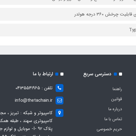
قابلیت چرخش 360 درجه هولدر
Typ
دسترسی سریع
ارتباط با ما
تلفن : 04135541965
راهنما
قوانین
info@thetachain.ir
درباره ما
کامپیوتر و شبکه : تبریز ، مج
تماس با ما
کامپیوتری سهند ، طبقه همکف
پلاک 92 -I- موبایل و لوازم
حریم خصوصی