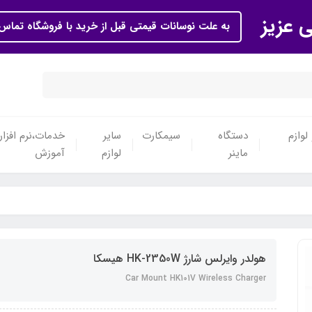
ی عزیز
به علت نوسانات قیمتی قبل از خرید با فروشگاه تماس 
لوازم
دستگاه
سیمکارت
سایر
خدمات،نرم افزار
ماینر
لوازم
آموزش
هولدر وایرلس شارژ HK-2350W هیسکا
Car Mount HK101V Wireless Charger