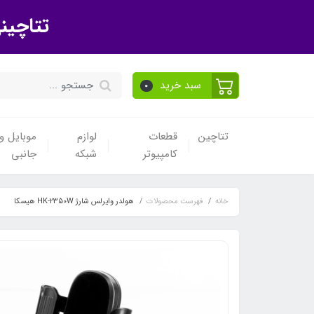
تتاچین
سبد خرید
0
تتاچین
قطعات
لوازم
موبایل و 
کامپیوتر
شبکه
جانبی
خانه
فهرست محصولات
هولدر وایرلس شارژ HK-2350W هیسکا