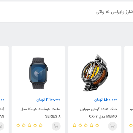
ایرلس 15 واتی
4,030,000
3,100,000
تومان
تومان
ایل
ساعت هوشمند هیسکا مدل
آداپتور شارژر هیسکا مدل H-
138GAN
SERIES 8