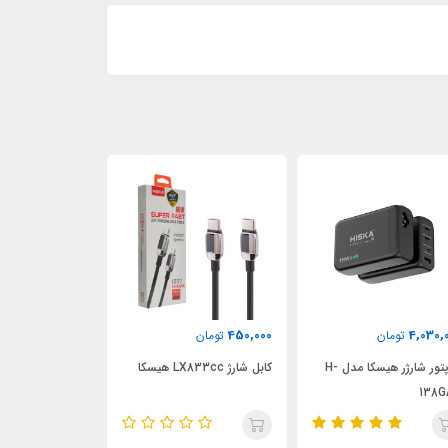
2,300,000
450,000
تومان
تومان
1,250,000
کابل شارژ LX833cc هیسکا
پاوربانک P51 نگزا NEXA
پاوربانک P50 نگزا NEXA