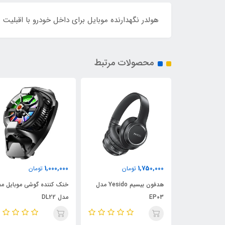
هولدر نگهدارنده موبایل برای داخل خودرو با اقبلیت شارژ و
محصولات مرتبط
1,100,000
1,000,000
1,
تومان
تومان
تومان
هدفون بیسیم Yesido مدل
خنک کننده گوشی موبایل ممو
خنک کننده گوشی موب
مدل DL22
MEMO مدل CX07