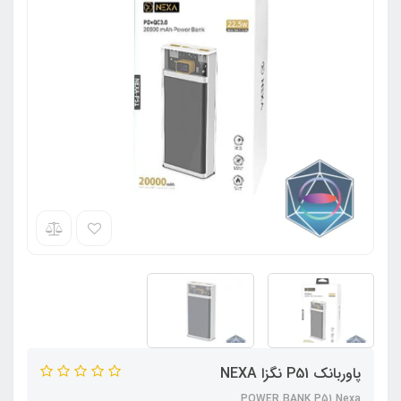
پاوربانک P51 نگزا NEXA
POWER BANK P51 Nexa