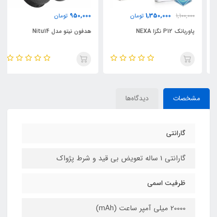
950,000
1,350,000
1,100,000
تومان
تومان
پاوربانک P12 نگزا NEXA
هدفون نیتو مدل Nitu14
مشخصات
دیدگاه‌ها
گارانتی
گارانتی 1 ساله تعویض بی قید و شرط پژواک
ظرفیت اسمی
20000 میلی آمپر ساعت (mAh)